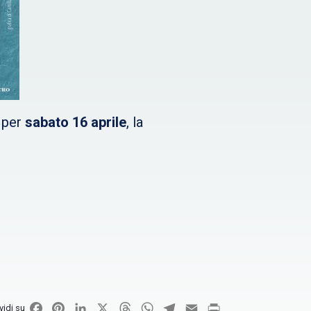
, per
sabato 16 aprile
, la
Facebook
Pinterest
LinkedIn
X
Threads
WhatsApp
Telegram
Email
Print
vidi su