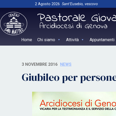
Skip
2 Agosto 2026
Sant’Eusebio, vescovo
to
content
Home
Chi siamo
Attività
Appuntamenti
3 NOVEMBRE 2016
NEWS
Giubileo per persone