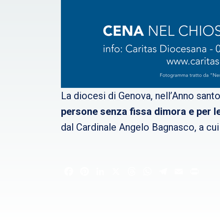
La diocesi di Genova, nell’Anno sant
persone senza fissa dimora e per le
dal Cardinale Angelo Bagnasco, a cui
Facebook
Pinterest
LinkedIn
X
Threads
WhatsApp
Telegram
Email
Print