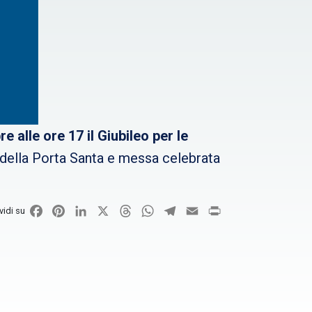
e alle ore 17 il Giubileo per le
 della Porta Santa e messa celebrata
Facebook
Pinterest
LinkedIn
X
Threads
WhatsApp
Telegram
Email
Print
vidi su