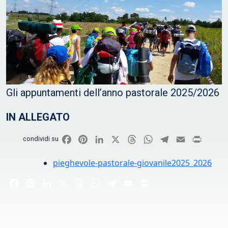
Gli appuntamenti dell’anno pastorale 2025/2026
IN ALLEGATO
Facebook
Pinterest
LinkedIn
X
Threads
WhatsApp
Telegram
Email
Print
condividi su
pieghevole-pastorale-giovanile2025_2026
Facebook
Pinterest
LinkedIn
X
Threads
WhatsApp
Telegram
Email
Print