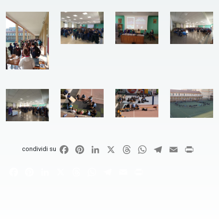
Facebook
Pinterest
LinkedIn
X
Threads
WhatsApp
Telegram
Email
Print
condividi su
Facebook
Pinterest
LinkedIn
X
Threads
WhatsApp
Telegram
Email
Print