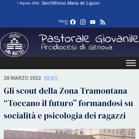
Skip
Sant’Alfonso Maria de’ Liguori
1 Agosto 2026
to
content
Facebook
Instagram
YouTube
Feed
Seguici
su
28 MARZO 2022
NEWS
Gli scout della Zona Tramontana
“Toccano il futuro” formandosi su
socialità e psicologia dei ragazzi