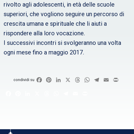
rivolto agli adolescenti, in età delle scuole
superiori, che vogliono seguire un percorso di
crescita umana e spirituale che li aiuti a
rispondere alla loro vocazione.
I successivi incontri si svolgeranno una volta
ogni mese fino a maggio 2017.
Facebook
Pinterest
LinkedIn
X
Threads
WhatsApp
Telegram
Email
Print
condividi su
Facebook
Pinterest
LinkedIn
X
Threads
WhatsApp
Telegram
Email
Print