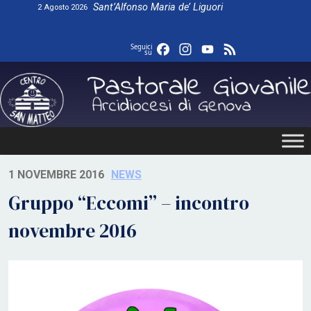
Skip
Sant’Alfonso Maria de’ Liguori
2 Agosto 2026
to
content
Facebook
Instagram
YouTube
Feed
Seguici
su
1 NOVEMBRE 2016
NEWS
Gruppo “Eccomi” – incontro
novembre 2016