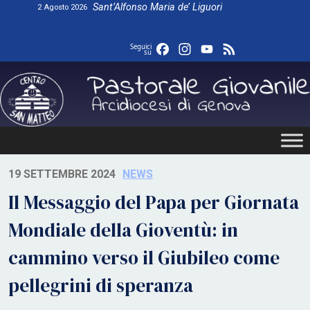
Skip
Sant’Alfonso Maria de’ Liguori
2 Agosto 2026
to
content
Facebook
Instagram
YouTube
Feed
Seguici
su
19 SETTEMBRE 2024
NEWS
Il Messaggio del Papa per Giornata
Mondiale della Gioventù: in
cammino verso il Giubileo come
pellegrini di speranza