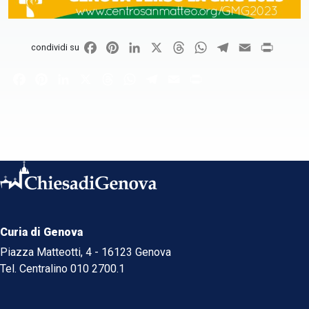
Facebook
Pinterest
LinkedIn
X
Threads
WhatsApp
Telegram
Email
Print
condividi su
Facebook
Pinterest
LinkedIn
X
Threads
WhatsApp
Telegram
Email
Print
Curia di Genova
Piazza Matteotti, 4 - 16123 Genova
Tel. Centralino 010 2700.1