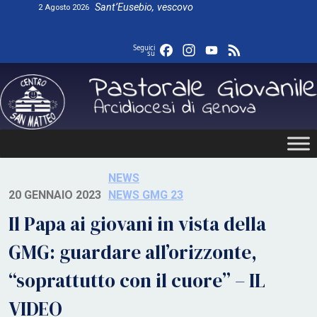
Skip
Sant’Eusebio, vescovo
2 Agosto 2026
to
content
Facebook
Instagram
YouTube
Feed
Seguici
su
NEWS
20 GENNAIO 2023
NEWS GMG 23
Il Papa ai giovani in vista della
GMG: guardare all’orizzonte,
“soprattutto con il cuore” – IL
VIDEO