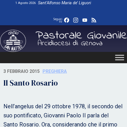
Skip
Sant’Alfonso Maria de’ Liguori
1 Agosto 2026
to
content
Facebook
Instagram
YouTube
Feed
Seguici
su
3 FEBBRAIO 2015
PREGHIERA
Il Santo Rosario
Nell’angelus del 29 ottobre 1978, il secondo del
suo pontificato, Giovanni Paolo II parla del
Santo Rosario. Ora, considerando che il primo