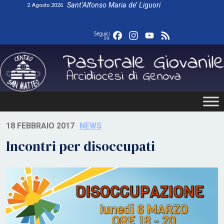
Skip
Sant’Alfonso Maria de’ Liguori
2 Agosto 2026
to
content
Facebook
Instagram
YouTube
Feed
Seguici
su
18 FEBBRAIO 2017
NEWS
Incontri per disoccupati