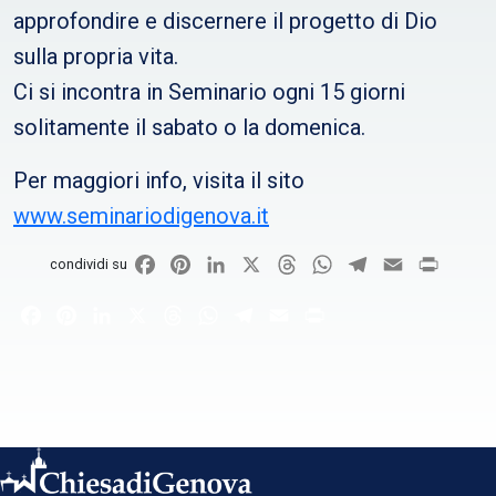
approfondire e discernere il progetto di Dio
sulla propria vita.
Ci si incontra in Seminario ogni 15 giorni
solitamente il sabato o la domenica.
Per maggiori info, visita il sito
www.seminariodigenova.it
Facebook
Pinterest
LinkedIn
X
Threads
WhatsApp
Telegram
Email
Print
condividi su
Facebook
Pinterest
LinkedIn
X
Threads
WhatsApp
Telegram
Email
Print