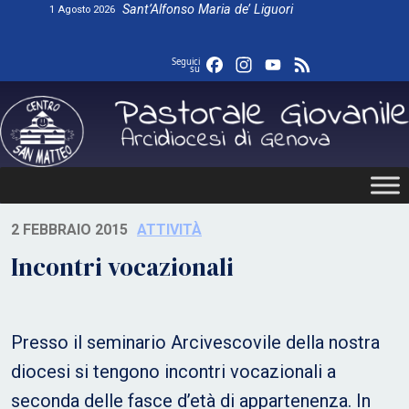
Skip
Sant’Alfonso Maria de’ Liguori
1 Agosto 2026
to
content
Facebook
Instagram
YouTube
Feed
Seguici
su
2 FEBBRAIO 2015
ATTIVITÀ
Incontri vocazionali
Presso il seminario Arcivescovile della nostra
diocesi si tengono incontri vocazionali a
seconda delle fasce d’età di appartenenza. In