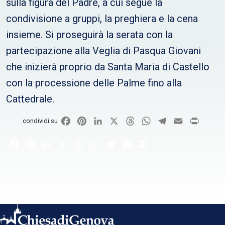
sulla figura del Padre, a cui segue la
condivisione a gruppi, la preghiera e la cena
insieme. Si proseguirà la serata con la
partecipazione alla Veglia di Pasqua Giovani
che inizierà proprio da Santa Maria di Castello
con la processione delle Palme fino alla
Cattedrale.
Facebook
Pinterest
LinkedIn
X
Threads
WhatsApp
Telegram
Email
Print
condividi su
Facebook
Pinterest
LinkedIn
X
Threads
WhatsApp
Telegram
Email
Print