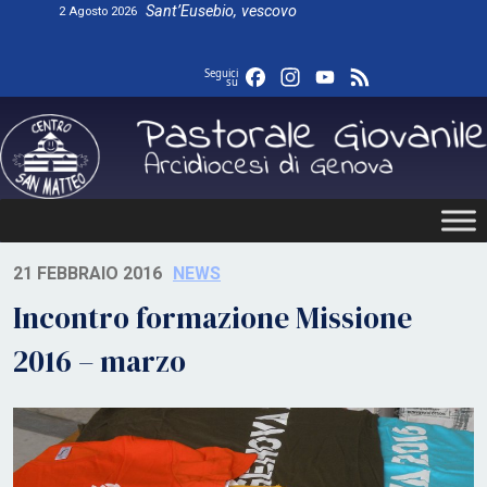
Skip
Sant’Eusebio, vescovo
2 Agosto 2026
to
content
Facebook
Instagram
YouTube
Feed
Seguici
su
21 FEBBRAIO 2016
NEWS
Incontro formazione Missione
2016 – marzo