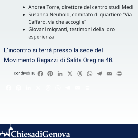
Andrea Torre, direttore del centro studi Medi
Susanna Neuhold, comitato di quartiere “Via
Caffaro, via che accoglie”
Giovani migranti, testimoni della loro
esperienza
L’incontro si terrà presso la sede del
Movimento Ragazzi di Salita Oregina 48.
Facebook
Pinterest
LinkedIn
X
Threads
WhatsApp
Telegram
Email
Print
condividi su
Facebook
Pinterest
LinkedIn
X
Threads
WhatsApp
Telegram
Email
Print