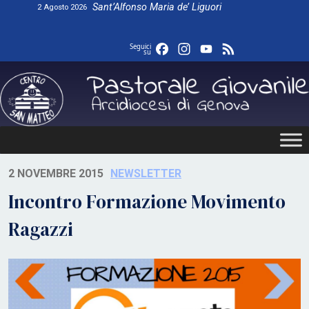
Skip
Sant’Alfonso Maria de’ Liguori
2 Agosto 2026
to
content
Facebook
Instagram
YouTube
Feed
Seguici
su
2 NOVEMBRE 2015
NEWSLETTER
Incontro Formazione Movimento
Ragazzi