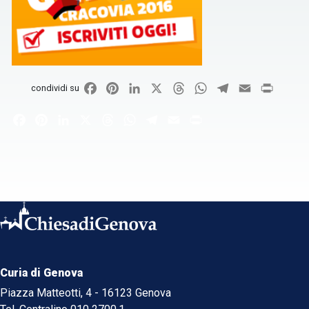
Facebook
Pinterest
LinkedIn
X
Threads
WhatsApp
Telegram
Email
Print
condividi su
Facebook
Pinterest
LinkedIn
X
Threads
WhatsApp
Telegram
Email
Print
Curia di Genova
Piazza Matteotti, 4 - 16123 Genova