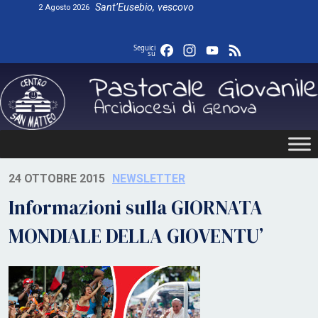
Skip
Sant’Eusebio, vescovo
2 Agosto 2026
to
content
Facebook
Instagram
YouTube
Feed
Seguici
su
24 OTTOBRE 2015
NEWSLETTER
Informazioni sulla GIORNATA
MONDIALE DELLA GIOVENTU’