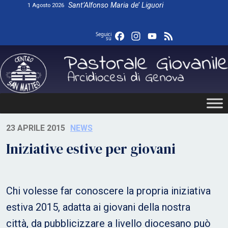
Skip
Sant’Alfonso Maria de’ Liguori
1 Agosto 2026
to
content
Facebook
Instagram
YouTube
Feed
Seguici
su
23 APRILE 2015
NEWS
Iniziative estive per giovani
Chi volesse far conoscere la propria iniziativa
estiva 2015, adatta ai giovani della nostra
città, da pubblicizzare a livello diocesano può