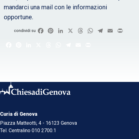
mandarci una mail con le informazioni
opportune.
Facebook
Pinterest
LinkedIn
X
Threads
WhatsApp
Telegram
Email
Print
condividi su
Facebook
Pinterest
LinkedIn
X
Threads
WhatsApp
Telegram
Email
Print
Curia di Genova
Piazza Matteotti, 4 - 16123 Genova
Tel. Centralino 010 2700.1