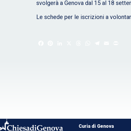
svolgerà a Genova dal 15 al 18 settem
Le schede per le iscrizioni a volonta
Facebook
Pinterest
LinkedIn
X
Threads
WhatsApp
Telegram
Email
Print
Curia di Genova