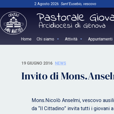
Skip
2 Agosto 2026
Sant’Eusebio, vescovo
to
content
Home
Chi siamo
Attività
Appuntamenti
19 GIUGNO 2016
NEWS
Invito di Mons.Ansel
Mons.Nicolò Anselmi, vescovo ausiliar
da “Il Cittadino” invita tutti i giova