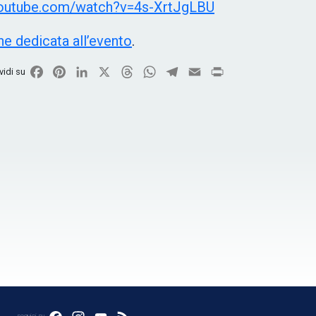
youtube.com/watch?v=4s-XrtJgLBU
ne dedicata all’evento
.
Facebook
Pinterest
LinkedIn
X
Threads
WhatsApp
Telegram
Email
Print
vidi su
seguici su