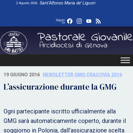
Skip
Sant’Alfonso Maria de’ Liguori
2 Agosto 2026
to
content
Facebook
Instagram
YouTube
Feed
Seguici
su
19 GIUGNO 2016
NEWSLETTER GMG CRACOVIA 2016
L’assicurazione durante la GMG
Ogni partecipante iscritto ufficialmente alla
GMG sarà automaticamente coperto, durante il
soggiorno in Polonia, dall’assicurazione scelta