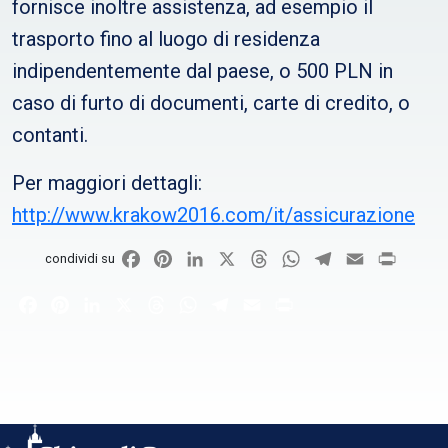
fornisce inoltre assistenza, ad esempio il
trasporto fino al luogo di residenza
indipendentemente dal paese, o 500 PLN in
caso di furto di documenti, carte di credito, o
contanti.
Per maggiori dettagli:
http://www.krakow2016.com/it/assicurazione
Facebook
Pinterest
LinkedIn
X
Threads
WhatsApp
Telegram
Email
Print
condividi su
Facebook
Pinterest
LinkedIn
X
Threads
WhatsApp
Telegram
Email
Print