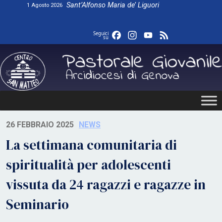
Skip
Sant’Alfonso Maria de’ Liguori
1 Agosto 2026
to
content
Facebook
Instagram
YouTube
Feed
Seguici
su
26 FEBBRAIO 2025
NEWS
La settimana comunitaria di
spiritualità per adolescenti
vissuta da 24 ragazzi e ragazze in
Seminario