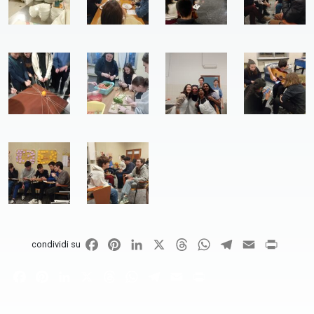
Facebook
Pinterest
LinkedIn
X
Threads
WhatsApp
Telegram
Email
Print
condividi su
Facebook
Pinterest
LinkedIn
X
Threads
WhatsApp
Telegram
Email
Print