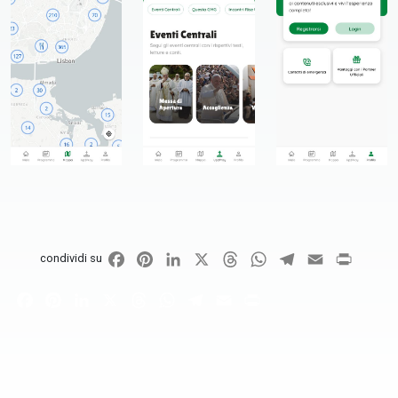
Facebook
Pinterest
LinkedIn
X
Threads
WhatsApp
Telegram
Email
Print
condividi su
Facebook
Pinterest
LinkedIn
X
Threads
WhatsApp
Telegram
Email
Print