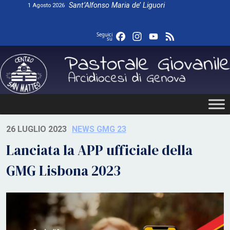
Skip
Sant’Alfonso Maria de’ Liguori
1 Agosto 2026
to
content
Facebook
Instagram
YouTube
Feed
Seguici
su
26 LUGLIO 2023
NEWS GMG 23
Lanciata la APP ufficiale della
GMG Lisbona 2023