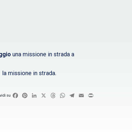
ggio
una missione in strada a
 la missione in strada.
Facebook
Pinterest
LinkedIn
X
Threads
WhatsApp
Telegram
Email
Print
vidi su