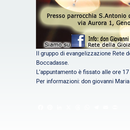
Il gruppo di evangelizzazione Rete d
Boccadasse.
L’appuntamento è fissato alle ore 17 
Per informazioni: don giovanni Mari
Facebook
Pinterest
LinkedIn
X
Threads
WhatsApp
Telegram
Email
Print