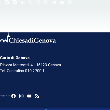
Facebook
Pinterest
LinkedIn
X
Threads
WhatsApp
Telegram
Email
Print
Curia di Genova
Piazza Matteotti, 4 - 16123 Genova
Tel. Centralino 010 2700.1
Facebook
Instagram
YouTube
Feed
seguici su