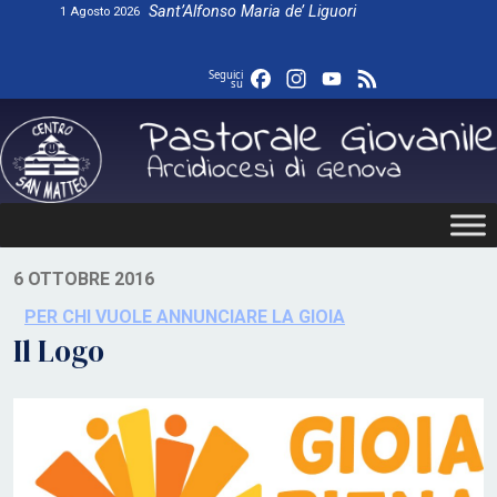
Skip
Sant’Alfonso Maria de’ Liguori
1 Agosto 2026
to
content
Facebook
Instagram
YouTube
Feed
Seguici
su
6 OTTOBRE 2016
PER CHI VUOLE ANNUNCIARE LA GIOIA
Il Logo