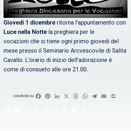
Giovedi 1 dicembre
ritorna l’appuntamento con
Luce nella Notte
la preghiera per le
vocazioni che si tiene ogni primo giovedi del
mese presso il Seminario Arcvescovile di Salita
Cavallo. L’orario di inizio dell’adorazione è
come di consueto alle ore 21.00.
Facebook
Pinterest
LinkedIn
X
Threads
WhatsApp
Telegram
Email
Print
condividi su
Facebook
Pinterest
LinkedIn
X
Threads
WhatsApp
Telegram
Email
Print