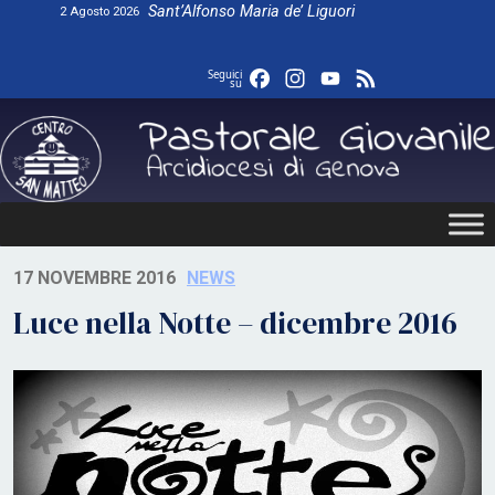
Skip
Sant’Alfonso Maria de’ Liguori
2 Agosto 2026
to
content
Facebook
Instagram
YouTube
Feed
Seguici
su
17 NOVEMBRE 2016
NEWS
Luce nella Notte – dicembre 2016