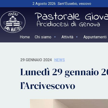
Skip
2 Agosto 2026
Sant’Eusebio, vescovo
to
content
Home
Chi siamo
Attività
Appuntamenti
29 GENNAIO 2024
NEWS
Lunedì 29 gennaio 20
l’Arcivescovo