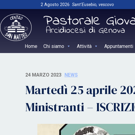
Skip
2 Agosto 2026
Sant’Eusebio, vescovo
to
content
Home
Chi siamo
Attività
Appuntamenti
24 MARZO 2023
NEWS
Martedì 25 aprile 2
Ministranti – ISCRI