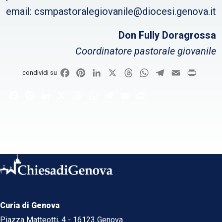
email: csmpastoralegiovanile@diocesi.genova.it
Don Fully Doragrossa
Coordinatore pastorale giovanile
Facebook
Pinterest
LinkedIn
X
Threads
WhatsApp
Telegram
Email
Print
condividi su
Facebook
Pinterest
LinkedIn
X
Threads
WhatsApp
Telegram
Email
Print
Curia di Genova
Piazza Matteotti, 4 - 16123 Genova