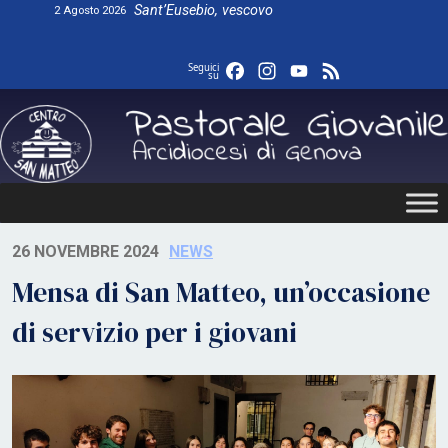
Skip
Sant’Eusebio, vescovo
2 Agosto 2026
to
content
Facebook
Instagram
YouTube
Feed
Seguici
su
26 NOVEMBRE 2024
NEWS
Mensa di San Matteo, un’occasione
di servizio per i giovani