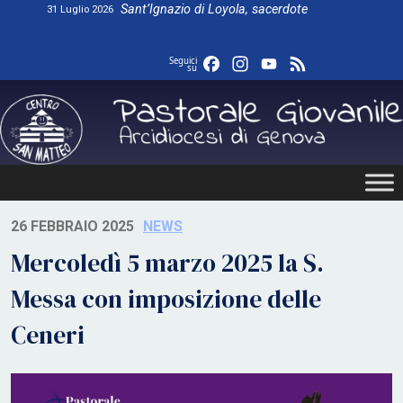
Skip
Sant’Ignazio di Loyola, sacerdote
31 Luglio 2026
to
content
Facebook
Instagram
YouTube
Feed
Seguici
su
26 FEBBRAIO 2025
NEWS
Mercoledì 5 marzo 2025 la S.
Messa con imposizione delle
Ceneri