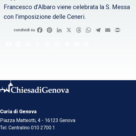
Francesco d’Albaro viene celebrata la S. Messa
con l’imposizione delle Ceneri.
Facebook
Pinterest
LinkedIn
X
Threads
WhatsApp
Telegram
Email
Print
condividi su
Facebook
Pinterest
LinkedIn
X
Threads
WhatsApp
Telegram
Email
Print
Curia di Genova
Piazza Matteotti, 4 - 16123 Genova
Tel. Centralino 010 2700.1