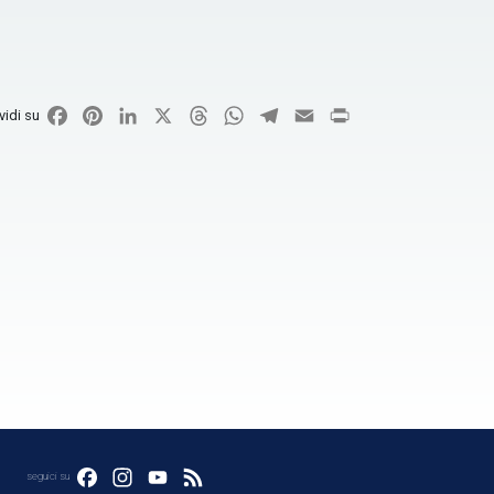
Facebook
Pinterest
LinkedIn
X
Threads
WhatsApp
Telegram
Email
Print
vidi su
Facebook
Instagram
YouTube
Feed
seguici su