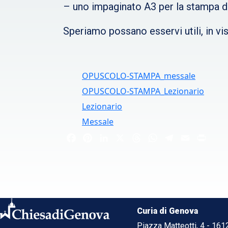
– uno impaginato A3 per la stampa d
Speriamo possano esservi utili, in vi
OPUSCOLO-STAMPA_messale
OPUSCOLO-STAMPA_Lezionario
Lezionario
Messale
Facebook
Pinterest
LinkedIn
X
Threads
WhatsApp
Telegram
Email
Print
Curia di Genova
Piazza Matteotti, 4 - 16