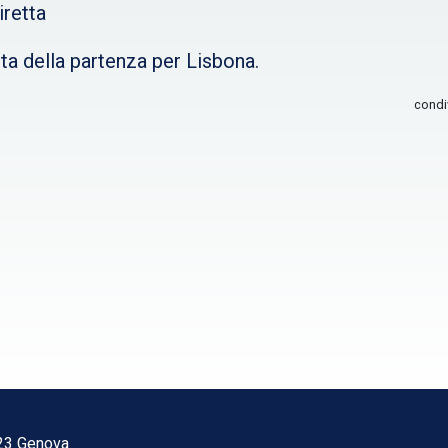
iretta
sta della partenza per Lisbona.
condi
123 Genova