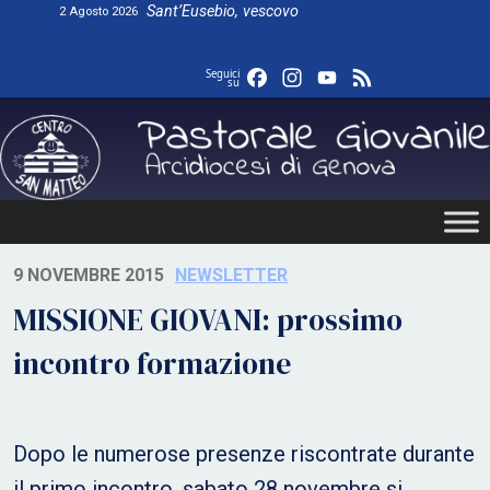
Skip
Sant’Eusebio, vescovo
2 Agosto 2026
to
content
Facebook
Instagram
YouTube
Feed
Seguici
su
9 NOVEMBRE 2015
NEWSLETTER
MISSIONE GIOVANI: prossimo
incontro formazione
Dopo le numerose presenze riscontrate durante
il primo incontro, sabato 28 novembre si