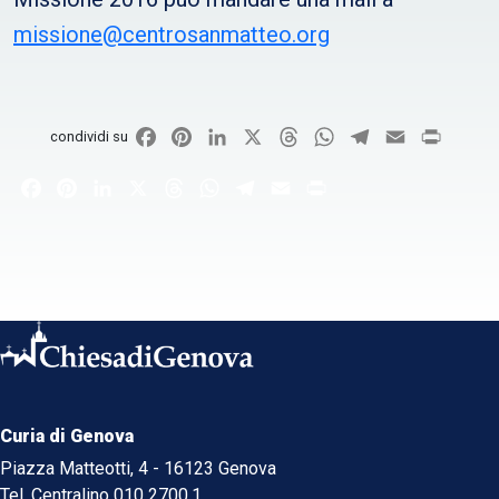
missione@centrosanmatteo.org
Facebook
Pinterest
LinkedIn
X
Threads
WhatsApp
Telegram
Email
Print
condividi su
Facebook
Pinterest
LinkedIn
X
Threads
WhatsApp
Telegram
Email
Print
Curia di Genova
Piazza Matteotti, 4 - 16123 Genova
Tel. Centralino 010 2700.1