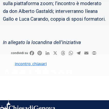
sulla piattaforma zoom; l’incontro è moderato
da don Alberto Gastaldi; interverranno Ileana
Gallo e Luca Carando, coppia di sposi formatori.
In allegato la locandina dell’iniziativa
Facebook
Pinterest
LinkedIn
X
Threads
WhatsApp
Telegram
Email
Print
condividi su
incontro_chiavari
Facebook
Pinterest
LinkedIn
X
Threads
WhatsApp
Telegram
Email
Print