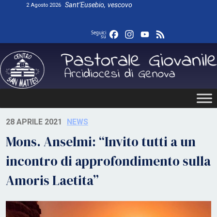
Skip
Sant’Eusebio, vescovo
2 Agosto 2026
to
content
Facebook
Instagram
YouTube
Feed
Seguici
su
28 APRILE 2021
NEWS
Mons. Anselmi: “Invito tutti a un
incontro di approfondimento sulla
Amoris Laetita”