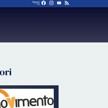
Facebook
Instagram
YouTube
Feed
Seguici
su
ori