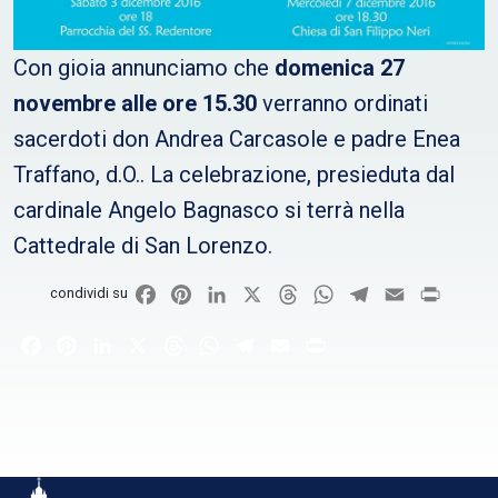
Con gioia annunciamo che
domenica 27
novembre alle ore 15.30
verranno ordinati
sacerdoti don Andrea Carcasole e padre Enea
Traffano, d.O.. La celebrazione, presieduta dal
cardinale Angelo Bagnasco si terrà nella
Cattedrale di San Lorenzo.
Facebook
Pinterest
LinkedIn
X
Threads
WhatsApp
Telegram
Email
Print
condividi su
Facebook
Pinterest
LinkedIn
X
Threads
WhatsApp
Telegram
Email
Print