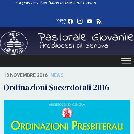
Skip
Sant’Alfonso Maria de’ Liguori
2 Agosto 2026
to
content
Facebook
Instagram
YouTube
Feed
Seguici
su
13 NOVEMBRE 2016
NEWS
Ordinazioni Sacerdotali 2016