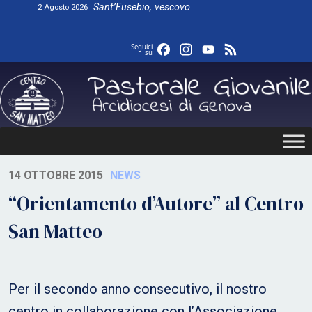
Skip
Sant’Eusebio, vescovo
2 Agosto 2026
to
content
Facebook
Instagram
YouTube
Feed
Seguici
su
14 OTTOBRE 2015
NEWS
“Orientamento d’Autore” al Centro
San Matteo
Per il secondo anno consecutivo, il nostro
centro in collaborazione con l’Associazione