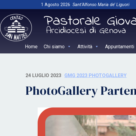
Skip
1 Agosto 2026
Sant’Alfonso Maria de’ Liguori
to
content
Home
Chi siamo
Attività
Appuntamenti
24 LUGLIO 2023
GMG 2023 PHOTOGALLERY
PhotoGallery Parten