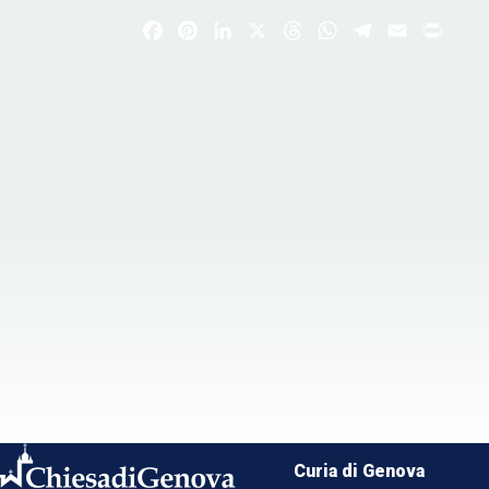
Facebook
Pinterest
LinkedIn
X
Threads
WhatsApp
Telegram
Email
Print
Curia di Genova