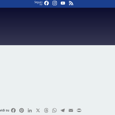
Facebook
Instagram
YouTube
Feed
Seguici
su
Facebook
Pinterest
LinkedIn
X
Threads
WhatsApp
Telegram
Email
Print
vidi su