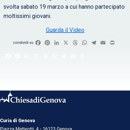
svolta sabato 19 marzo a cui hanno partecipato
moltissimi giovani.
Guarda il Video
Facebook
Pinterest
LinkedIn
X
Threads
WhatsApp
Telegram
Email
Print
condividi su
Facebook
Pinterest
LinkedIn
X
Threads
WhatsApp
Telegram
Email
Print
Curia di Genova
Piazza Matteotti, 4 - 16123 Genova