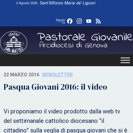
Skip
Sant’Alfonso Maria de’ Liguori
2 Agosto 2026
to
content
Facebook
Instagram
YouTube
Feed
Seguici
su
22 MARZO 2016
NEWSLETTER
Pasqua Giovani 2016: il video
Vi proponiamo il video prodotto dalla web tv
del settimanale cattolico diocesano “il
cittadino” sulla veglia di pasqua giovani che si è