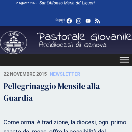
Skip
Sant’Alfonso Maria de’ Liguori
2 Agosto 2026
to
content
Facebook
Instagram
YouTube
Feed
Seguici
su
22 NOVEMBRE 2015
NEWSLETTER
Pellegrinaggio Mensile alla
Guardia
Come ormai è tradizione, la diocesi, ogni primo
sabato del mese, offre la possibilità del