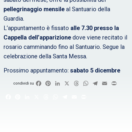
pellegrinaggio mensile
al Santuario della
Guardia.
L’appuntamento è fissato
alle 7.30 presso la
Cappella dell’apparizione
dove viene recitato il
rosario camminando fino al Santuario. Segue la
celebrazione della Santa Messa.
Prossimo appuntamento:
sabato 5 dicembre
Facebook
Pinterest
LinkedIn
X
Threads
WhatsApp
Telegram
Email
Print
condividi su
Facebook
Pinterest
LinkedIn
X
Threads
WhatsApp
Telegram
Email
Print