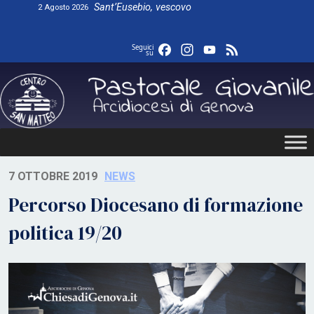
Skip
Sant’Eusebio, vescovo
2 Agosto 2026
to
content
Facebook
Instagram
YouTube
Feed
Seguici
su
7 OTTOBRE 2019
NEWS
Percorso Diocesano di formazione
politica 19/20