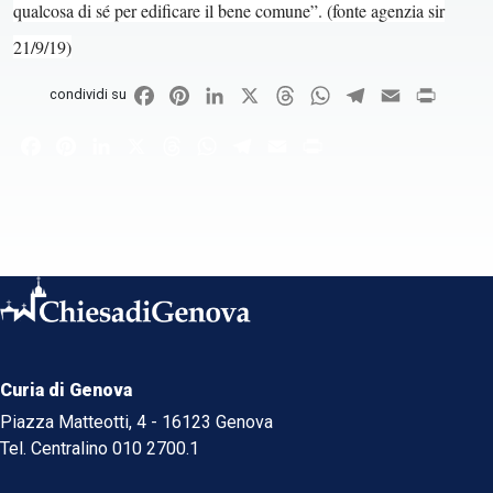
qualcosa di sé per edificare il bene comune”. (fonte agenzia sir
21/9/19)
Facebook
Pinterest
LinkedIn
X
Threads
WhatsApp
Telegram
Email
Print
condividi su
Facebook
Pinterest
LinkedIn
X
Threads
WhatsApp
Telegram
Email
Print
Curia di Genova
Piazza Matteotti, 4 - 16123 Genova
Tel. Centralino 010 2700.1