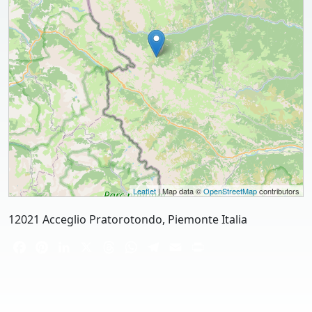
Leaflet
| Map data ©
OpenStreetMap
contributors
12021 Acceglio Pratorotondo, Piemonte Italia
Facebook
Pinterest
LinkedIn
X
Threads
WhatsApp
Telegram
Email
Print