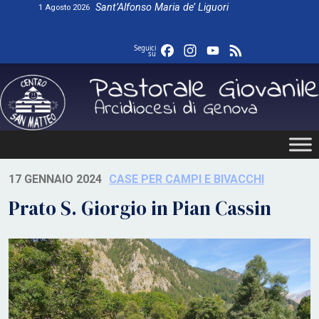
Skip
Sant’Alfonso Maria de’ Liguori
1 Agosto 2026
to
content
Facebook
Instagram
YouTube
Feed
Seguici
su
17 GENNAIO 2024
CASE PER CAMPI E BIVACCHI
Prato S. Giorgio in Pian Cassin