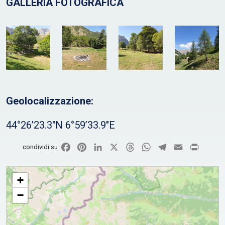
GALLERIA FOTOGRAFICA
Geolocalizzazione:
44°26’23.3″N 6°59’33.9″E
Facebook
Pinterest
LinkedIn
X
Threads
WhatsApp
Telegram
Email
Print
condividi su
Prato S. Giorgio in Pian Cassin
+
−