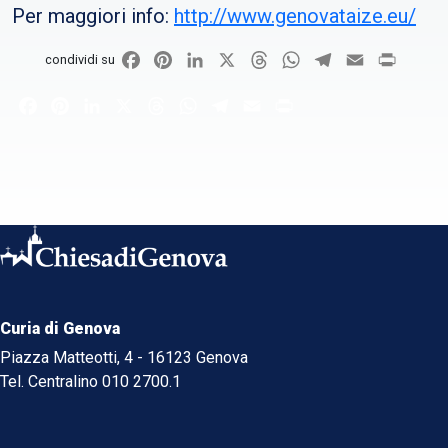
Per maggiori info:
http://www.genovataize.eu/
Facebook
Pinterest
LinkedIn
X
Threads
WhatsApp
Telegram
Email
Print
condividi su
Facebook
Pinterest
LinkedIn
X
Threads
WhatsApp
Telegram
Email
Print
Curia di Genova
Piazza Matteotti, 4 - 16123 Genova
Tel. Centralino 010 2700.1