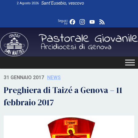
Skip
Sant’Eusebio, vescovo
2 Agosto 2026
to
content
Facebook
Instagram
YouTube
Feed
Seguici
su
31 GENNAIO 2017
NEWS
Preghiera di Taizé a Genova – 11
febbraio 2017