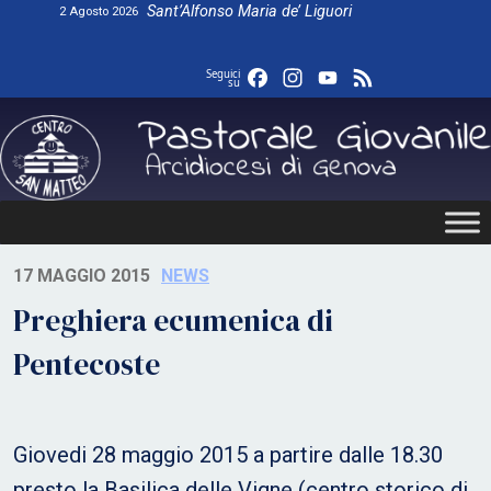
Skip
Sant’Alfonso Maria de’ Liguori
2 Agosto 2026
to
content
Facebook
Instagram
YouTube
Feed
Seguici
su
17 MAGGIO 2015
NEWS
Preghiera ecumenica di
Pentecoste
Giovedi 28 maggio 2015 a partire dalle 18.30
presto la Basilica delle Vigne (centro storico di