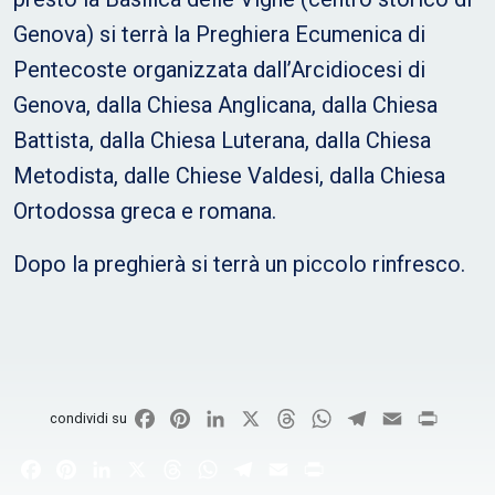
Genova) si terrà la Preghiera Ecumenica di
Pentecoste organizzata dall’Arcidiocesi di
Genova, dalla Chiesa Anglicana, dalla Chiesa
Battista, dalla Chiesa Luterana, dalla Chiesa
Metodista, dalle Chiese Valdesi, dalla Chiesa
Ortodossa greca e romana.
Dopo la preghierà si terrà un piccolo rinfresco.
Facebook
Pinterest
LinkedIn
X
Threads
WhatsApp
Telegram
Email
Print
condividi su
Facebook
Pinterest
LinkedIn
X
Threads
WhatsApp
Telegram
Email
Print