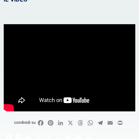
Facebook
Pinterest
LinkedIn
X
Threads
WhatsApp
Telegram
Email
Print
condividi su
Facebook
Pinterest
LinkedIn
X
Threads
WhatsApp
Telegram
Email
Print