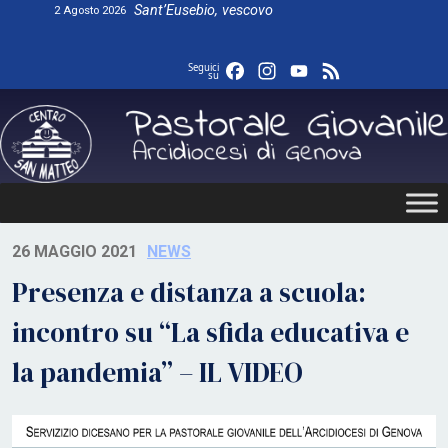
Skip
Sant’Eusebio, vescovo
2 Agosto 2026
to
content
Facebook
Instagram
YouTube
Feed
Seguici
su
26 MAGGIO 2021
NEWS
Presenza e distanza a scuola:
incontro su “La sfida educativa e
la pandemia” – IL VIDEO