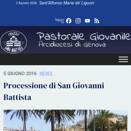
Skip
Sant’Alfonso Maria de’ Liguori
2 Agosto 2026
to
content
Facebook
Instagram
YouTube
Feed
Seguici
su
5 GIUGNO 2016
NEWS
Processione di San Giovanni
Battista