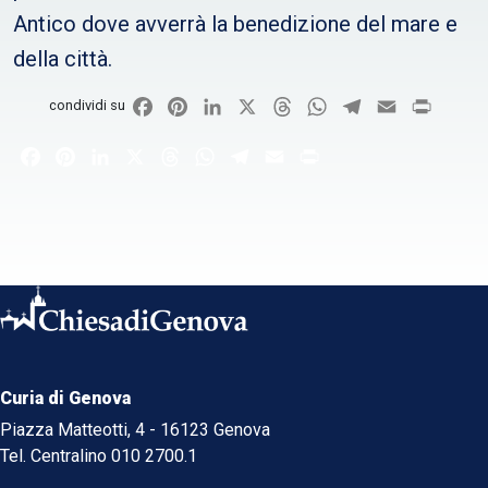
Antico dove avverrà la benedizione del mare e
della città.
Facebook
Pinterest
LinkedIn
X
Threads
WhatsApp
Telegram
Email
Print
condividi su
Facebook
Pinterest
LinkedIn
X
Threads
WhatsApp
Telegram
Email
Print
Curia di Genova
Piazza Matteotti, 4 - 16123 Genova
Tel. Centralino 010 2700.1