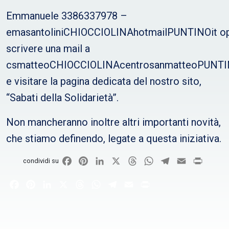
Emmanuele 3386337978 –
emasantoliniCHIOCCIOLINAhotmailPUNTINOit o
scrivere una mail a
csmatteoCHIOCCIOLINAcentrosanmatteoPUNTI
e visitare la pagina dedicata del nostro sito,
“Sabati della Solidarietà”.
Non mancheranno inoltre altri importanti novità,
che stiamo definendo, legate a questa iniziativa.
Facebook
Pinterest
LinkedIn
X
Threads
WhatsApp
Telegram
Email
Print
condividi su
Facebook
Pinterest
LinkedIn
X
Threads
WhatsApp
Telegram
Email
Print