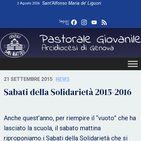
Skip
Sant’Alfonso Maria de’ Liguori
2 Agosto 2026
to
content
Facebook
Instagram
YouTube
Feed
Seguici
su
21 SETTEMBRE 2015
NEWS
Sabati della Solidarietà 2015-2016
Anche quest’anno, per riempire il “vuoto” che ha
lasciato la scuola, il sabato mattina
riproponiamo i Sabati della Solidarietà che si