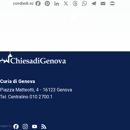
Facebook
Pinterest
LinkedIn
X
Threads
WhatsApp
Telegram
Email
Print
condividi su
Facebook
Pinterest
LinkedIn
X
Threads
WhatsApp
Telegram
Email
Print
Curia di Genova
Piazza Matteotti, 4 - 16123 Genova
Tel. Centralino 010 2700.1
Facebook
Instagram
YouTube
Feed
seguici su