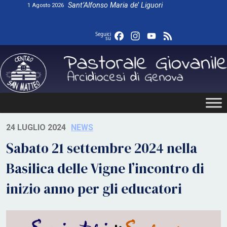
Skip
Sant’Alfonso Maria de’ Liguori
1 Agosto 2026
to
content
Facebook
Instagram
YouTube
Feed
Seguici
su
24 LUGLIO 2024
NEWS
Sabato 21 settembre 2024 nella
Basilica delle Vigne l’incontro di
inizio anno per gli educatori