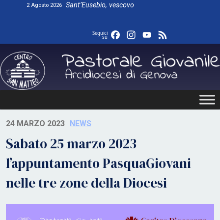
Skip
Sant’Eusebio, vescovo
2 Agosto 2026
to
content
Facebook
Instagram
YouTube
Feed
Seguici
su
24 MARZO 2023
NEWS
Sabato 25 marzo 2023
l’appuntamento PasquaGiovani
nelle tre zone della Diocesi