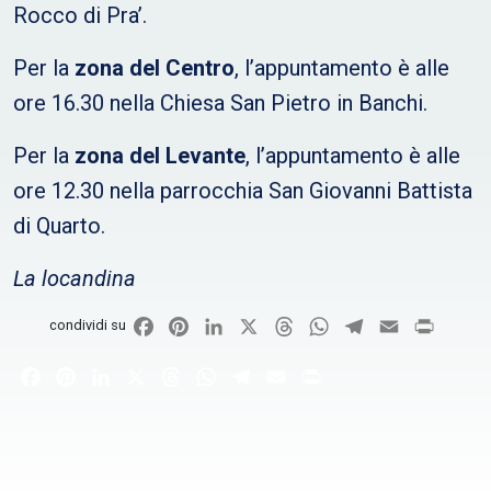
Rocco di Pra’.
Per la
zona del Centro
, l’appuntamento è alle
ore 16.30 nella Chiesa San Pietro in Banchi.
Per la
zona del Levante
, l’appuntamento è alle
ore 12.30 nella parrocchia San Giovanni Battista
di Quarto.
La locandina
Facebook
Pinterest
LinkedIn
X
Threads
WhatsApp
Telegram
Email
Print
condividi su
Facebook
Pinterest
LinkedIn
X
Threads
WhatsApp
Telegram
Email
Print