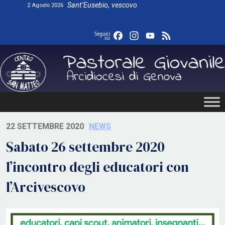
Skip
Sant’Eusebio, vescovo
2 Agosto 2026
to
content
Facebook
Instagram
YouTube
Feed
Seguici
su
22 SETTEMBRE 2020
NEWS
Sabato 26 settembre 2020
l’incontro degli educatori con
l’Arcivescovo