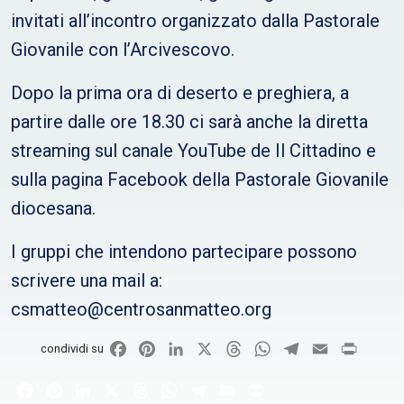
invitati all’incontro organizzato dalla Pastorale
Giovanile con l’Arcivescovo.
Dopo la prima ora di deserto e preghiera, a
partire dalle ore 18.30 ci sarà anche la diretta
streaming sul canale YouTube de Il Cittadino e
sulla pagina Facebook della Pastorale Giovanile
diocesana.
I gruppi che intendono partecipare possono
scrivere una mail a:
csmatteo@centrosanmatteo.org
Facebook
Pinterest
LinkedIn
X
Threads
WhatsApp
Telegram
Email
Print
condividi su
Facebook
Pinterest
LinkedIn
X
Threads
WhatsApp
Telegram
Email
Print