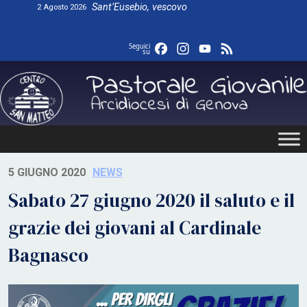
Skip
Sant’Eusebio, vescovo
2 Agosto 2026
to
content
Facebook
Instagram
YouTube
Feed
Seguici
su
5 GIUGNO 2020
NEWS
Sabato 27 giugno 2020 il saluto e il
grazie dei giovani al Cardinale
Bagnasco