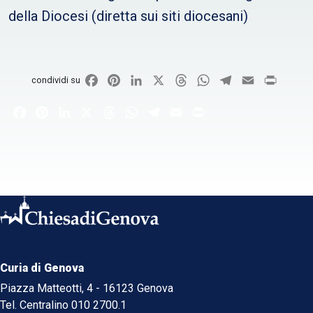
della Diocesi (diretta sui siti diocesani)
Facebook
Pinterest
LinkedIn
X
Threads
WhatsApp
Telegram
Email
Print
condividi su
Facebook
Pinterest
LinkedIn
X
Threads
WhatsApp
Telegram
Email
Print
Curia di Genova
Piazza Matteotti, 4 - 16123 Genova
Tel. Centralino 010 2700.1