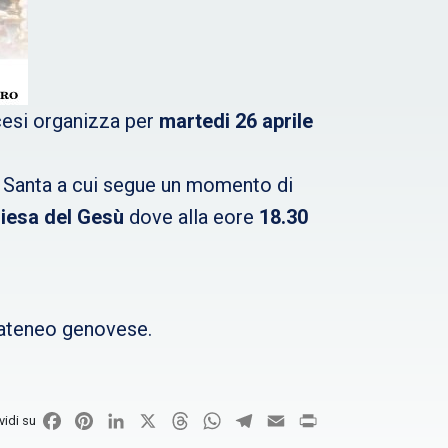
ocesi organizza per
martedi 26 aprile
a Santa a cui segue un momento di
iesa del Gesù
dove alla eore
18.30
l’ateneo genovese.
Facebook
Pinterest
LinkedIn
X
Threads
WhatsApp
Telegram
Email
Print
vidi su