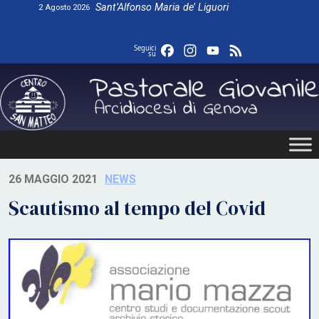
Skip
Sant’Alfonso Maria de’ Liguori
2 Agosto 2026
to
content
Facebook
Instagram
YouTube
Feed
Seguici
su
26 MAGGIO 2021
NEWS
Scautismo al tempo del Covid