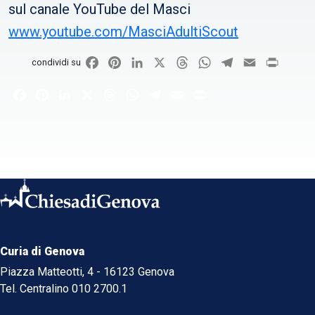
sul canale YouTube del Masci
www.youtube.com/MasciAdultiScout
Facebook
Pinterest
LinkedIn
X
Threads
WhatsApp
Telegram
Email
Print
condividi su
Facebook
Pinterest
LinkedIn
X
Threads
WhatsApp
Telegram
Email
Print
Curia di Genova
Piazza Matteotti, 4 - 16123 Genova
Tel. Centralino 010 2700.1