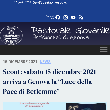
Skip
Sant’Eusebio, vescovo
2 Agosto 2026
to
content
Facebook
Instagram
YouTube
Feed
Seguici
su
15 DICEMBRE 2021
NEWS
Scout: sabato 18 dicembre 2021
arriva a Genova la “Luce della
Pace di Betlemme”