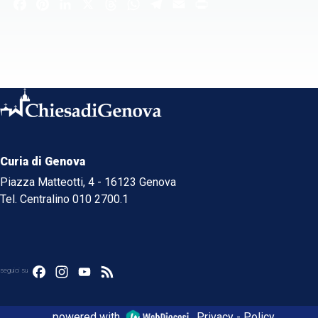
Facebook
Pinterest
LinkedIn
X
Threads
WhatsApp
Telegram
Email
Print
Curia di Genova
Piazza Matteotti, 4 - 16123 Genova
Tel. Centralino 010 2700.1
Facebook
Instagram
YouTube
Feed
seguici su
powered with
Privacy - Policy